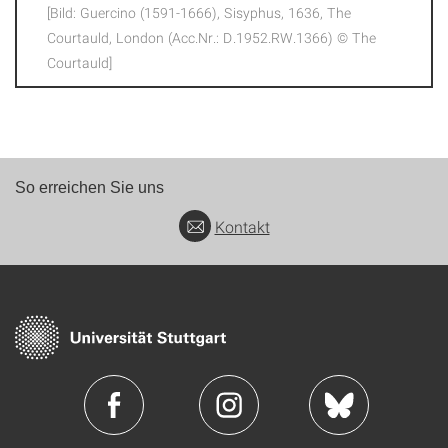
[Bild: Guercino (1591-1666), Sisyphus, 1636, The
Courtauld, London (Acc.Nr.: D.1952.RW.1366) © The
Courtauld]
So erreichen Sie uns
Kontakt